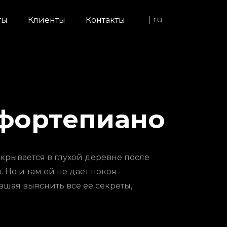
| ru
ты
Клиенты
Контакты
 фортепиано
крывается в глухой деревне после
. Но и там ей не дает покоя
шая выяснить все ее секреты,